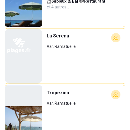
Sableux
·
Bar
·
Restaurant
·
et 4 autres…
La Serena
Var, Ramatuelle
Tropezina
Var, Ramatuelle